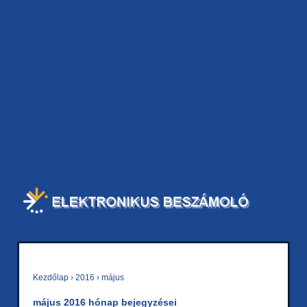
Warning
: call_user_func_array() expects parameter 1 to be a valid
callback, function '_wp_footnotes_kses_init' not found or invalid
function name in
/web/htdocs6/elektronikusbeszamolohu/home/www/wp-
includes/class-wp-hook.php
on line
307
Warning
: call_user_func_array() expects parameter 1 to be a valid
callback, function '_wp_footnotes_kses_init' not found or invalid
function name in
/web/htdocs6/elektronikusbeszamolohu/home/www/wp-
includes/class-wp-hook.php
on line
307
Kezdőlap
›
2016
›
május
május 2016
hónap bejegyzései