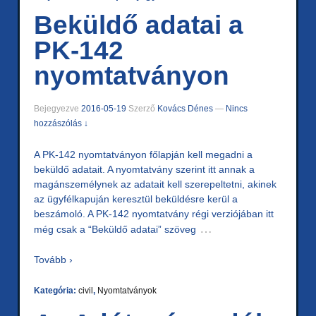
Beküldő adatai a
PK-142
nyomtatványon
Bejegyezve
2016-05-19
Szerző
Kovács Dénes
—
Nincs
hozzászólás ↓
A PK-142 nyomtatványon főlapján kell megadni a
beküldő adatait. A nyomtatvány szerint itt annak a
magánszemélynek az adatait kell szerepeltetni, akinek
az ügyfélkapuján keresztül beküldésre kerül a
beszámoló. A PK-142 nyomtatvány régi verziójában itt
…
még csak a “Beküldő adatai” szöveg
Tovább ›
Kategória:
civil
,
Nyomtatványok