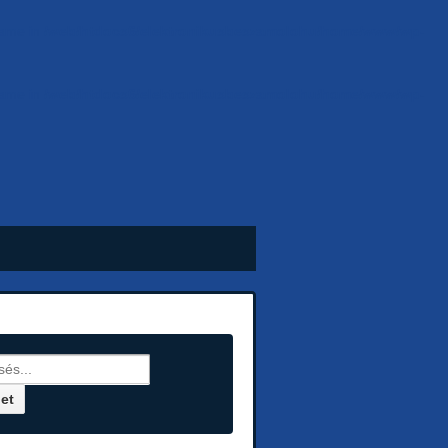
 name in
/web/htdocs6/elektronikusbeszamolohu/home/www/wp-
 name in
/web/htdocs6/elektronikusbeszamolohu/home/www/wp-