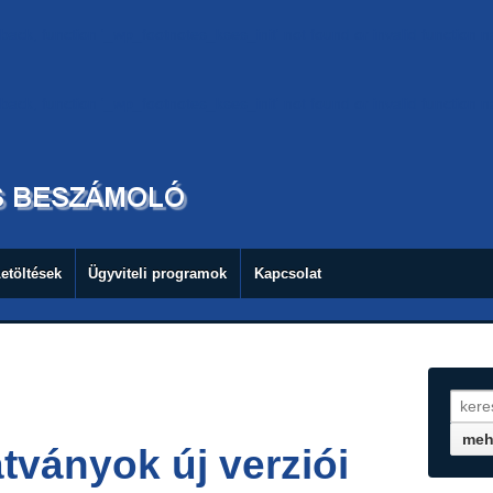
lback, function '_wp_footnotes_kses_init' not found or invalid function
lback, function '_wp_footnotes_kses_init' not found or invalid function
etöltések
Ügyviteli programok
Kapcsolat
ványok új verziói