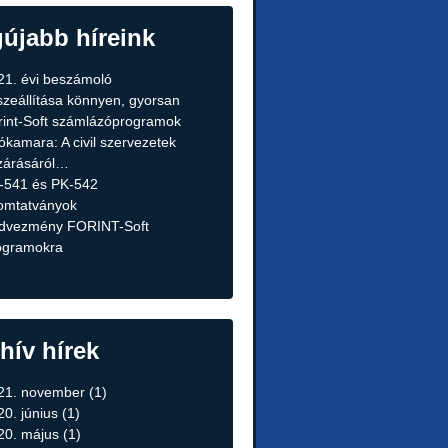
újabb híreink
21. évi beszámoló
szeállítása könnyen, gyorsan
rint-Soft számlázóprogramok
ókamara: A civil szervezetek
zárásáról…
-541 és PK-542
omtatványok
dvezmény FORINT-Soft
ogramokra
hív hírek
21. november
(1)
20. június
(1)
20. május
(1)