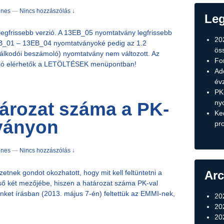
énes
—
Nincs hozzászólás ↓
Leg
egfrissebb verzió. A 13EB_05 nyomtatvány legfrissebb
20
EB_01 – 13EB_04 nyomtatványoké pedig az 1.2
ös
lkodói beszámoló) nyomtatvány nem változott. Az
Fo
erzió elérhetők a LETÖLTÉSEK menüpontban!
Ad
év
PK
ny
ározat száma a PK-
Ke
ványon
pr
énes
—
Nincs hozzászólás ↓
tnek gondot okozhatott, hogy mit kell feltüntetni a
Arc
ső két mezőjébe, hiszen a határozat száma PK-val
nket írásban (2013. május 7-én) feltettük az EMMI-nek,
20
20
20