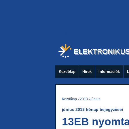
Warning
: call_user_func_array() expects parameter 1 to be a valid cal
includes/class-wp-hook.php
on line
307
Warning
: call_user_func_array() expects parameter 1 to be a valid cal
includes/class-wp-hook.php
on line
307
Kezdőlap
Hírek
Információk
L
Kezdőlap
›
2013
›
június
június 2013
hónap bejegyzései
13EB nyomtat