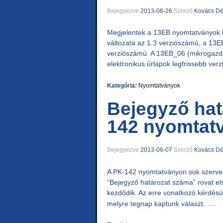
Bejegyezve
2013-06-26
Szerző
Kovács D
Megjelentek a 13EB nyomtatványok l
változata az 1.3 verziószámú, a 13
verziószámú. A 13EB_06 (mikrogazdá
elektronikus űrlapok legfrissebb v
Kategória:
Nyomtatványok
Bejegyző hat
142 nyomtat
Bejegyezve
2013-06-07
Szerző
Kovács D
A PK-142 nyomtatványon sok szerveze
“Bejegyző határozat száma” rovat el
kezdődik. Az erre vonatkozó kérdésü
…
melyre tegnap kaptunk választ.