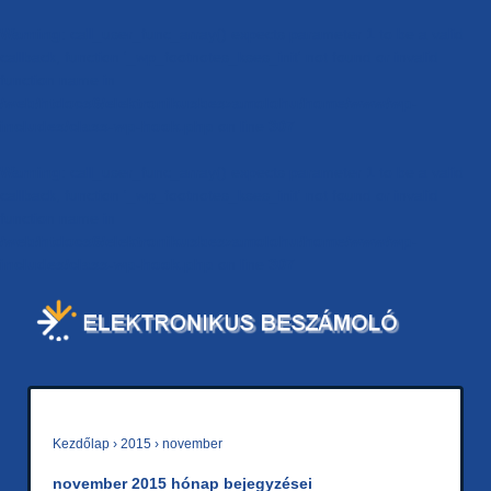
Warning
: call_user_func_array() expects parameter 1 to be a valid
callback, function '_wp_footnotes_kses_init' not found or invalid
function name in
/web/htdocs6/elektronikusbeszamolohu/home/www/wp-
includes/class-wp-hook.php
on line
307
Warning
: call_user_func_array() expects parameter 1 to be a valid
callback, function '_wp_footnotes_kses_init' not found or invalid
function name in
/web/htdocs6/elektronikusbeszamolohu/home/www/wp-
includes/class-wp-hook.php
on line
307
Kezdőlap
›
2015
›
november
november 2015
hónap bejegyzései